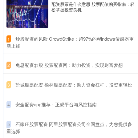
配资股票是什么意思 股票配债购买指南：轻
松掌握投资良机
​炒股配资的风险 CrowdStrike：超97%的Windows传感器重
1
新上线
​免息配资炒股 股票配资网：助力投资，实现财富梦想
2
​盐城股票配资 榆林股票配资：助力资金杠杆，投资更轻松
3
​安全配资app推荐：正规平台与风控指南
4
​石家庄股票配资 阿里股票配资公司全国盘点，为您提供多
5
重选择