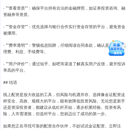
- **查看资质**：确保平台持有合法的金融牌照，如证券投资咨询、融
资融券等资质。
- **资金存管**：优先选择与银行合作实行资金存管的平台，避免资金
被挪用。
- **费率透明**：警惕低息陷阱，仔细阅读合同条款，确认是否包含管
理费、利息、手续费等。
- **用户评价**：通过知乎、贴吧等渠道了解真实用户反馈，避开投诉
率高的平台。
## 结语
线上配资是放大收益的工具，但风险与机遇并存。选择像金证配资这
样安全、高效、规模大的平台，能有效降低投资风险。无论您是新手
还是资深投资者，都建议从低杠杆开始，逐步积累经验。投资有风
险，入市需谨慎，但选对平台，您就迈出了成功的第一步。
如果您正在寻找可靠的配资合作伙伴，不妨试试金证配资。立即注